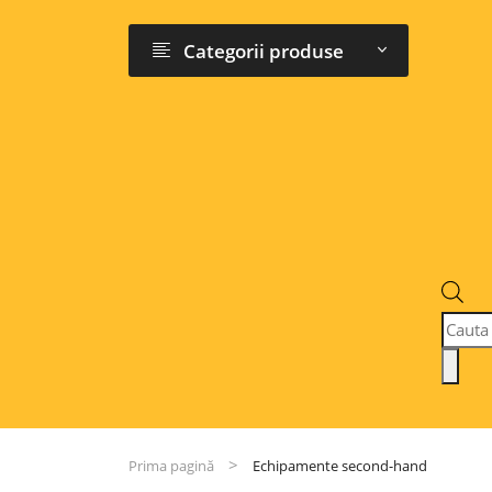
Categorii produse
Produc
search
Prima pagină
Echipamente second-hand