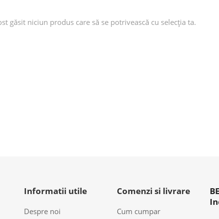
ost găsit niciun produs care să se potrivească cu selecția ta.
Informatii utile
Comenzi si livrare
BE
In
Despre noi
Cum cumpar