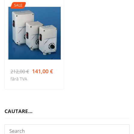
SALE
Prețul
Prețul
141,00
€
212,00
€
inițial
curent
fără TVA
a
este:
fost:
141,00 €.
212,00 €.
CAUTARE…