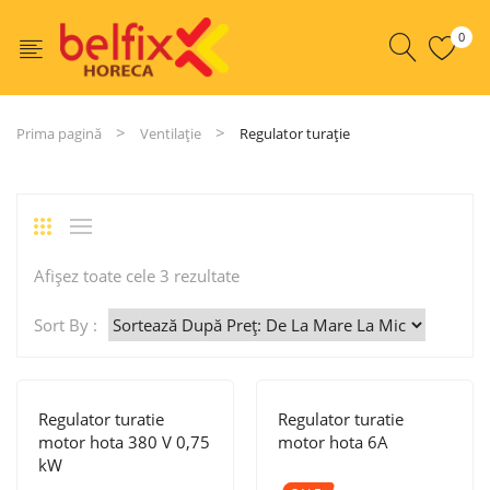
0
Prima pagină
Ventilație
Regulator turație
Sortat
Afișez toate cele 3 rezultate
după
Sort By :
preț:
de
la
Regulator turatie
Regulator turatie
mare
motor hota 380 V 0,75
motor hota 6A
kW
la