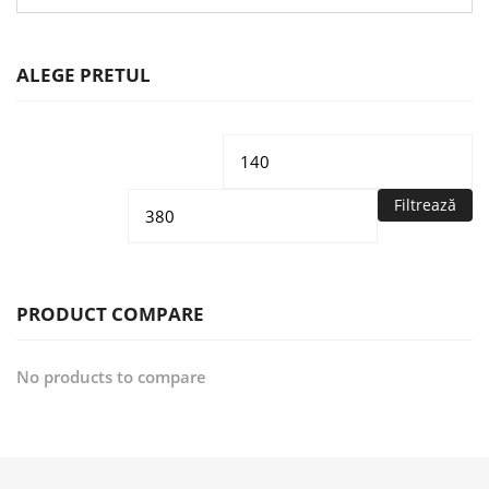
ALEGE PRETUL
Preț
Pr
minim
m
Filtrează
PRODUCT COMPARE
No products to compare