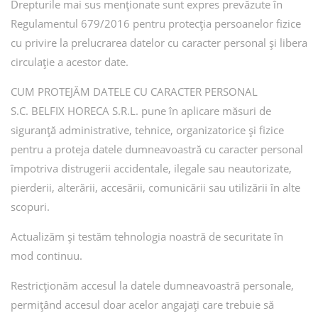
Drepturile mai sus menționate sunt expres prevăzute în
Regulamentul 679/2016 pentru protecția persoanelor fizice
cu privire la prelucrarea datelor cu caracter personal și libera
circulație a acestor date.
CUM PROTEJĂM DATELE CU CARACTER PERSONAL
S.C. BELFIX HORECA S.R.L. pune în aplicare măsuri de
siguranță administrative, tehnice, organizatorice și fizice
pentru a proteja datele dumneavoastră cu caracter personal
împotriva distrugerii accidentale, ilegale sau neautorizate,
pierderii, alterării, accesării, comunicării sau utilizării în alte
scopuri.
Actualizăm și testăm tehnologia noastră de securitate în
mod continuu.
Restricționăm accesul la datele dumneavoastră personale,
permițând accesul doar acelor angajați care trebuie să