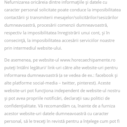
Nefurnizarea oricăreia dintre informațiile și datele cu
caracter personal solicitate poate conduce la imposibilitatea
contactării și transmiterii mesajelor/solicitărilor/sesizărilor
dumneavoastră, procesării comenzii dumneavoastră,
respectiv la imposibilitatea înregistrării unui cont, și în
consecință, la imposibilitatea accesării serviciilor noastre
prin intermediul website-ului.
De asemenea, pe website-ul www.horecaechipamente.ro
puteți întâlni legături/ link-uri către alte website-uri pentru
informarea dumneavoastră (a se vedea de ex.: facebook și
alte platforme social-media – twitter, pinterest). Aceste
website-uri pot funcționa independent de website-ul nostru
și pot avea propriile notificări, declarații sau politici de
confidențialitate. Vă recomandăm ca, înainte de a furniza
acestor website-uri datele dumneavoastră cu caracter
personal, să le treceți în revistă pentru a înțelege cum pot fi