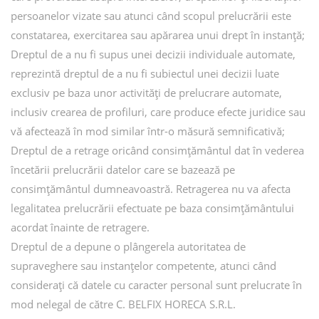
persoanelor vizate sau atunci când scopul prelucrării este
constatarea, exercitarea sau apărarea unui drept în instanță;
Dreptul de a nu fi supus unei decizii individuale automate,
reprezintă dreptul de a nu fi subiectul unei decizii luate
exclusiv pe baza unor activități de prelucrare automate,
inclusiv crearea de profiluri, care produce efecte juridice sau
vă afectează în mod similar într-o măsură semnificativă;
Dreptul de a retrage oricând consimțământul dat în vederea
încetării prelucrării datelor care se bazează pe
consimțământul dumneavoastră. Retragerea nu va afecta
legalitatea prelucrării efectuate pe baza consimțământului
acordat înainte de retragere.
Dreptul de a depune o plângerela autoritatea de
supraveghere sau instanțelor competente, atunci când
considerați că datele cu caracter personal sunt prelucrate în
mod nelegal de către C. BELFIX HORECA S.R.L.