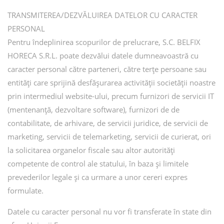
TRANSMITEREA/DEZVĂLUIREA DATELOR CU CARACTER
PERSONAL
Pentru îndeplinirea scopurilor de prelucrare, S.C. BELFIX
HORECA S.R.L. poate dezvălui datele dumneavoastră cu
caracter personal către parteneri, către terțe persoane sau
entități care sprijină desfășurarea activității societății noastre
prin intermediul website-ului, precum furnizori de servicii IT
(mentenanță, dezvoltare software), furnizori de de
contabilitate, de arhivare, de servicii juridice, de servicii de
marketing, servicii de telemarketing, servicii de curierat, ori
la solicitarea organelor fiscale sau altor autorități
competente de control ale statului, în baza și limitele
prevederilor legale și ca urmare a unor cereri expres
formulate.
Datele cu caracter personal nu vor fi transferate în state din