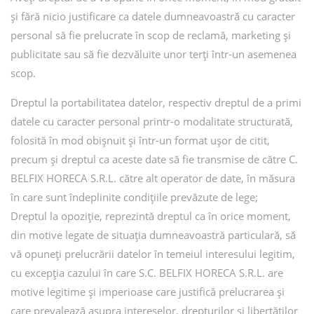
și fără nicio justificare ca datele dumneavoastră cu caracter
personal să fie prelucrate în scop de reclamă, marketing și
publicitate sau să fie dezvăluite unor terți într-un asemenea
scop.
Dreptul la portabilitatea datelor, respectiv dreptul de a primi
datele cu caracter personal printr-o modalitate structurată,
folosită în mod obișnuit și într-un format ușor de citit,
precum și dreptul ca aceste date să fie transmise de către C.
BELFIX HORECA S.R.L. către alt operator de date, în măsura
în care sunt îndeplinite condițiile prevăzute de lege;
Dreptul la opoziție, reprezintă dreptul ca în orice moment,
din motive legate de situația dumneavoastră particulară, să
vă opuneți prelucrării datelor în temeiul interesului legitim,
cu excepția cazului în care S.C. BELFIX HORECA S.R.L. are
motive legitime și imperioase care justifică prelucrarea și
care prevalează asupra intereselor, drepturilor și libertăților