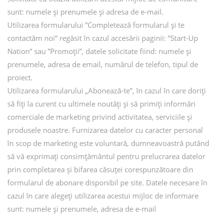
sunt: numele și prenumele și adresa de e-mail.
Utilizarea formularului ”Completează formularul și te
contactăm noi” regăsit în cazul accesării paginii: ”Start-Up
Nation” sau ”Promoții”, datele solicitate fiind: numele și
prenumele, adresa de email, numărul de telefon, tipul de
proiect.
Utilizarea formularului „Abonează-te”, în cazul în care doriți
să fiți la curent cu ultimele noutăți și să primiți informări
comerciale de marketing privind activitatea, serviciile și
produsele noastre. Furnizarea datelor cu caracter personal
în scop de marketing este voluntară, dumneavoastră putând
să vă exprimați consimțământul pentru prelucrarea datelor
prin completarea și bifarea căsuței corespunzătoare din
formularul de abonare disponibil pe site. Datele necesare în
cazul în care alegeți utilizarea acestui mijloc de informare
sunt: numele și prenumele, adresa de e-mail