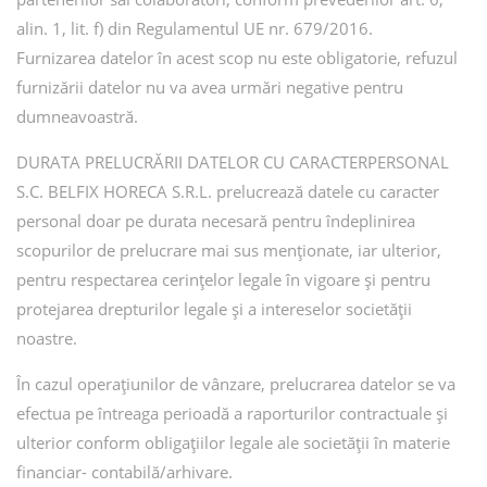
alin. 1, lit. f) din Regulamentul UE nr. 679/2016.
Furnizarea datelor în acest scop nu este obligatorie, refuzul
furnizării datelor nu va avea urmări negative pentru
dumneavoastră.
DURATA PRELUCRĂRII DATELOR CU CARACTERPERSONAL
S.C. BELFIX HORECA S.R.L. prelucrează datele cu caracter
personal doar pe durata necesară pentru îndeplinirea
scopurilor de prelucrare mai sus menționate, iar ulterior,
pentru respectarea cerințelor legale în vigoare și pentru
protejarea drepturilor legale și a intereselor societății
noastre.
În cazul operațiunilor de vânzare, prelucrarea datelor se va
efectua pe întreaga perioadă a raporturilor contractuale și
ulterior conform obligațiilor legale ale societății în materie
financiar- contabilă/arhivare.