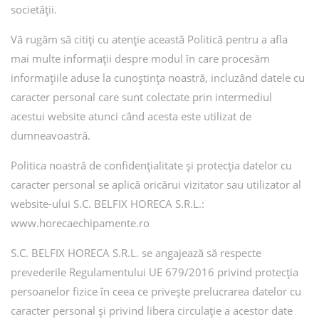
societății.
Vă rugăm să citiți cu atenție această Politică pentru a afla
mai multe informații despre modul în care procesăm
informațiile aduse la cunoștința noastră, incluzând datele cu
caracter personal care sunt colectate prin intermediul
acestui website atunci când acesta este utilizat de
dumneavoastră.
Politica noastră de confidențialitate și protecția datelor cu
caracter personal se aplică oricărui vizitator sau utilizator al
website-ului S.C. BELFIX HORECA S.R.L.:
www.horecaechipamente.ro
S.C. BELFIX HORECA S.R.L. se angajează să respecte
prevederile Regulamentului UE 679/2016 privind protecția
persoanelor fizice în ceea ce privește prelucrarea datelor cu
caracter personal și privind libera circulație a acestor date