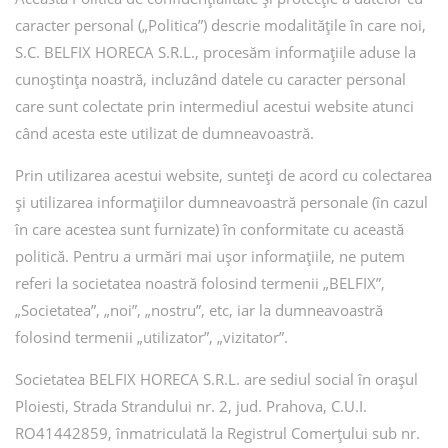
caracter personal („Politica”) descrie modalitățile în care noi,
S.C. BELFIX HORECA S.R.L., procesăm informațiile aduse la
cunoștința noastră, incluzând datele cu caracter personal
care sunt colectate prin intermediul acestui website atunci
când acesta este utilizat de dumneavoastră.
Prin utilizarea acestui website, sunteți de acord cu colectarea
și utilizarea informațiilor dumneavoastră personale (în cazul
în care acestea sunt furnizate) în conformitate cu această
politică. Pentru a urmări mai ușor informațiile, ne putem
referi la societatea noastră folosind termenii „BELFIX”,
„Societatea”, „noi”, „nostru”, etc, iar la dumneavoastră
folosind termenii „utilizator”, „vizitator”.
Societatea BELFIX HORECA S.R.L. are sediul social în orașul
Ploiesti, Strada Strandului nr. 2, jud. Prahova, C.U.I.
RO41442859, înmatriculată la Registrul Comerțului sub nr.