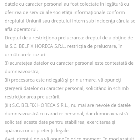
datele cu caracter personal au fost colectate în legătură cu
oferirea de servicii ale societății informaționale conform
dreptului Uniunii sau dreptului intern sub incidența căruia se
află operatorul.
Dreptul de a restricționa prelucrarea: dreptul de a obține de
la S.C. BELFIX HORECA S.R.L. restricția de prelucrare, în
următoarele cazuri:
(i) acuratețea datelor cu caracter personal este contestată de
dumneavoastră;
(ii) procesarea este nelegală și prin urmare, vă opuneți
ștergerii datelor cu caracter personal, solicitând în schimb
restricționarea prelucrării;
(iii) S.C. BELFIX HORECA S.R.L., nu mai are nevoie de datele
dumneavoastră cu caracter personal, dar dumneavoastră
solicitați aceste date pentru stabilirea, exercitarea și
apărarea unor pretenții legale.
Aveți dreptul de a vă opune în orice moment, în mod gratuit