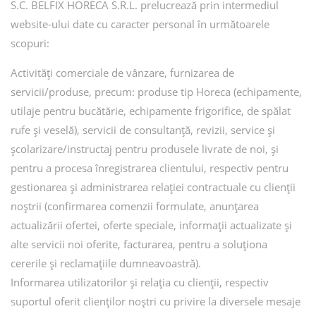
S.C. BELFIX HORECA S.R.L. prelucrează prin intermediul
website-ului date cu caracter personal în următoarele
scopuri:
Activități comerciale de vânzare, furnizarea de
servicii/produse, precum: produse tip Horeca (echipamente,
utilaje pentru bucătărie, echipamente frigorifice, de spălat
rufe și veselă), servicii de consultanță, revizii, service și
școlarizare/instructaj pentru produsele livrate de noi, și
pentru a procesa înregistrarea clientului, respectiv pentru
gestionarea și administrarea relației contractuale cu clienții
noștrii (confirmarea comenzii formulate, anunțarea
actualizării ofertei, oferte speciale, informații actualizate și
alte servicii noi oferite, facturarea, pentru a soluționa
cererile și reclamațiile dumneavoastră).
Informarea utilizatorilor și relația cu clienții, respectiv
suportul oferit clienților noștri cu privire la diversele mesaje