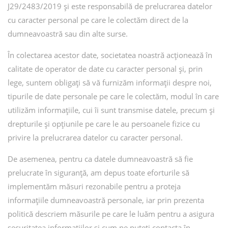
J29/2483/2019 și este responsabilă de prelucrarea datelor
cu caracter personal pe care le colectăm direct de la
dumneavoastră sau din alte surse.
În colectarea acestor date, societatea noastră acționează în
calitate de operator de date cu caracter personal și, prin
lege, suntem obligați să vă furnizăm informații despre noi,
tipurile de date personale pe care le colectăm, modul în care
utilizăm informațiile, cui îi sunt transmise datele, precum și
drepturile și opțiunile pe care le au persoanele fizice cu
privire la prelucrarea datelor cu caracter personal.
De asemenea, pentru ca datele dumneavoastră să fie
prelucrate în siguranță, am depus toate eforturile să
implementăm măsuri rezonabile pentru a proteja
informațiile dumneavoastră personale, iar prin prezenta
politică descriem măsurile pe care le luăm pentru a asigura
securitatea informațiilor și cum ne puteți contacta în