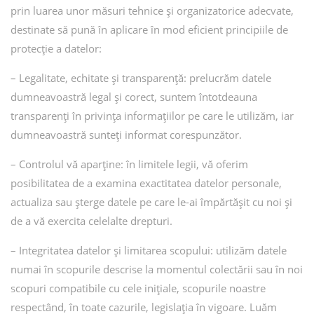
prin luarea unor măsuri tehnice și organizatorice adecvate,
destinate să pună în aplicare în mod eficient principiile de
protecție a datelor:
– Legalitate, echitate și transparență: prelucrăm datele
dumneavoastră legal și corect, suntem întotdeauna
transparenți în privința informațiilor pe care le utilizăm, iar
dumneavoastră sunteți informat corespunzător.
– Controlul vă aparține: în limitele legii, vă oferim
posibilitatea de a examina exactitatea datelor personale,
actualiza sau șterge datele pe care le-ai împărtășit cu noi și
de a vă exercita celelalte drepturi.
– Integritatea datelor și limitarea scopului: utilizăm datele
numai în scopurile descrise la momentul colectării sau în noi
scopuri compatibile cu cele inițiale, scopurile noastre
respectând, în toate cazurile, legislația în vigoare. Luăm