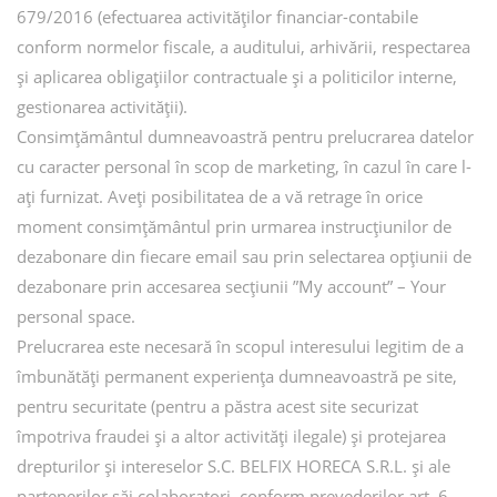
679/2016 (efectuarea activităților financiar-contabile
conform normelor fiscale, a auditului, arhivării, respectarea
și aplicarea obligațiilor contractuale și a politicilor interne,
gestionarea activității).
Consimțământul dumneavoastră pentru prelucrarea datelor
cu caracter personal în scop de marketing, în cazul în care l-
ați furnizat. Aveți posibilitatea de a vă retrage în orice
moment consimțământul prin urmarea instrucțiunilor de
dezabonare din fiecare email sau prin selectarea opțiunii de
dezabonare prin accesarea secțiunii ”My account” – Your
personal space.
Prelucrarea este necesară în scopul interesului legitim de a
îmbunătăți permanent experiența dumneavoastră pe site,
pentru securitate (pentru a păstra acest site securizat
împotriva fraudei și a altor activități ilegale) și protejarea
drepturilor și intereselor S.C. BELFIX HORECA S.R.L. și ale
partenerilor săi colaboratori, conform prevederilor art. 6,