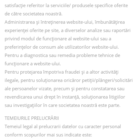
satisfacție referitor la serviciile/ produsele specifice oferite
de către societatea noastră.
Administrarea și întreținerea website-ului, îmbunătățirea
experienței oferite pe site, a diverselor analize sau raportări
privind modul de funcționare al website-ului sau a
preferințelor de consum ale utilizatorilor website-ului.
Pentru a diagnostica sau remedia probleme tehnice de
funcționare a website-ului.
Pentru protejarea împotriva fraudei și a altor activități
ilegale, pentru soluționarea oricăror petiții/plângeri/solicitări
ale persoanelor vizate, precum și pentru constatarea sau
revendicarea unui drept în instanță, soluționarea litigiilor
sau investigațiilor în care societatea noastră este parte.
TEMEIURILE PRELUCRĂRII
Temeiul legal al prelucrarii datelor cu caracter personal
conform scopurilor mai sus indicate este: