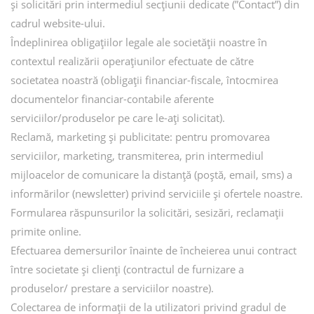
și solicitări prin intermediul secțiunii dedicate (”Contact”) din
cadrul website-ului.
Îndeplinirea obligațiilor legale ale societății noastre în
contextul realizării operațiunilor efectuate de către
societatea noastră (obligații financiar-fiscale, întocmirea
documentelor financiar-contabile aferente
serviciilor/produselor pe care le-ați solicitat).
Reclamă, marketing și publicitate: pentru promovarea
serviciilor, marketing, transmiterea, prin intermediul
mijloacelor de comunicare la distanță (poștă, email, sms) a
informărilor (newsletter) privind serviciile și ofertele noastre.
Formularea răspunsurilor la solicitări, sesizări, reclamații
primite online.
Efectuarea demersurilor înainte de încheierea unui contract
între societate și clienți (contractul de furnizare a
produselor/ prestare a serviciilor noastre).
Colectarea de informații de la utilizatori privind gradul de