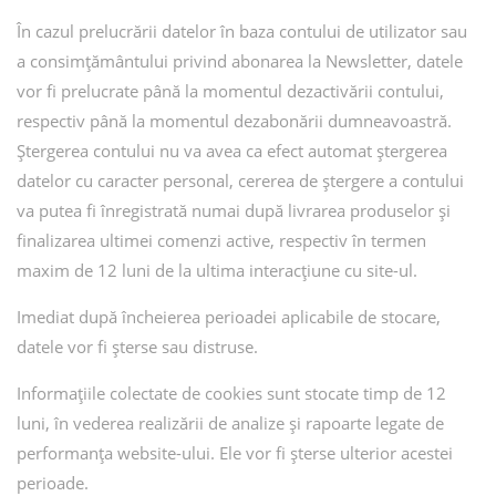
În cazul prelucrării datelor în baza contului de utilizator sau
a consimțământului privind abonarea la Newsletter, datele
vor fi prelucrate până la momentul dezactivării contului,
respectiv până la momentul dezabonării dumneavoastră.
Ștergerea contului nu va avea ca efect automat ștergerea
datelor cu caracter personal, cererea de ștergere a contului
va putea fi înregistrată numai după livrarea produselor și
finalizarea ultimei comenzi active, respectiv în termen
maxim de 12 luni de la ultima interacțiune cu site-ul.
Imediat după încheierea perioadei aplicabile de stocare,
datele vor fi șterse sau distruse.
Informațiile colectate de cookies sunt stocate timp de 12
luni, în vederea realizării de analize și rapoarte legate de
performanța website-ului. Ele vor fi șterse ulterior acestei
perioade.