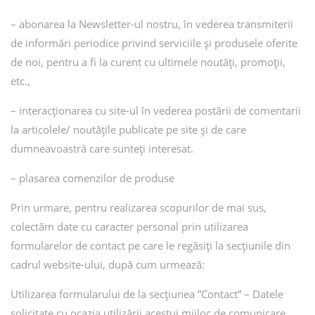
– abonarea la Newsletter-ul nostru, în vederea transmiterii
de informări periodice privind serviciile și produsele oferite
de noi, pentru a fi la curent cu ultimele noutăți, promoții,
etc.,
– interacționarea cu site-ul în vederea postării de comentarii
la articolele/ noutățile publicate pe site și de care
dumneavoastră care sunteți interesat.
– plasarea comenzilor de produse
Prin urmare, pentru realizarea scopurilor de mai sus,
colectăm date cu caracter personal prin utilizarea
formularelor de contact pe care le regăsiți la secțiunile din
cadrul website-ului, după cum urmează:
Utilizarea formularului de la secțiunea ”Contact” – Datele
solicitate cu ocazia utilizării acestui mijloc de comunicare