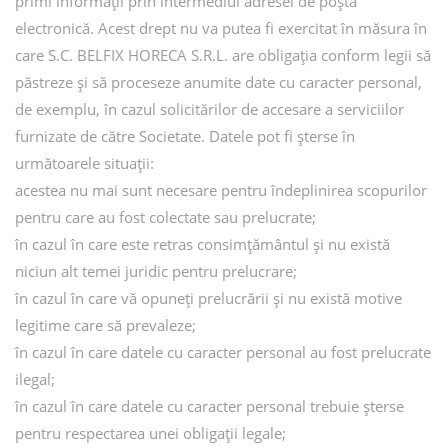
primi informații prin intermediul adresei de poștă
electronică. Acest drept nu va putea fi exercitat în măsura în
care S.C. BELFIX HORECA S.R.L. are obligația conform legii să
păstreze și să proceseze anumite date cu caracter personal,
de exemplu, în cazul solicitărilor de accesare a serviciilor
furnizate de către Societate. Datele pot fi șterse în
următoarele situații:
acestea nu mai sunt necesare pentru îndeplinirea scopurilor
pentru care au fost colectate sau prelucrate;
în cazul în care este retras consimțământul și nu există
niciun alt temei juridic pentru prelucrare;
în cazul în care vă opuneți prelucrării și nu există motive
legitime care să prevaleze;
în cazul în care datele cu caracter personal au fost prelucrate
ilegal;
în cazul în care datele cu caracter personal trebuie șterse
pentru respectarea unei obligații legale;