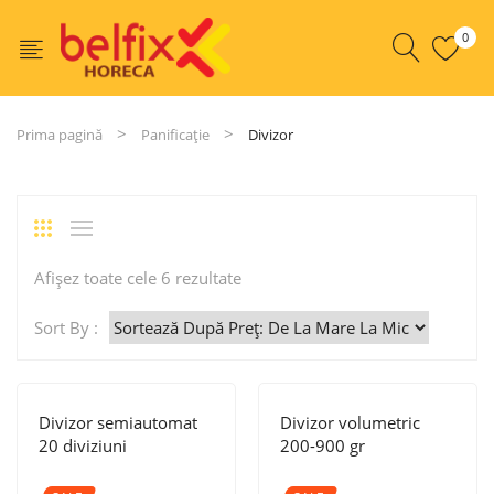
0
Prima pagină
Panificație
Divizor
Sortat
Afișez toate cele 6 rezultate
după
Sort By :
preț:
de
la
Divizor semiautomat
Divizor volumetric
mare
20 diviziuni
200-900 gr
la