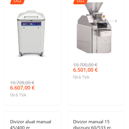
SALE
SALE
mic
10.700,00
€
Prețul
Prețul
6.501,00
€
inițial
curent
fără TVA
a
este:
10.708,00
€
fost:
6.501,00 €.
Prețul
Prețul
6.607,00
€
10.700,00 €.
inițial
curent
fără TVA
a
este:
fost:
6.607,00 €.
10.708,00 €.
Divizor aluat manual
Divizor manual 15
45/400 gr
diviziuni 60/533 gr.