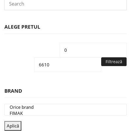
ALEGE PRETUL
Preț
Pr
minim
m
Filtrează
BRAND
Aplică