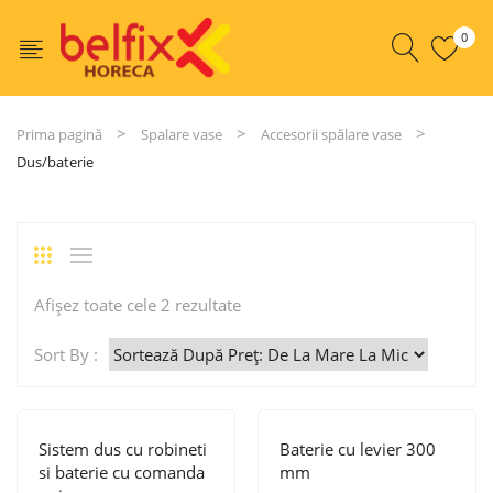
0
Prima pagină
Spalare vase
Accesorii spălare vase
Dus/baterie
Sortat
Afișez toate cele 2 rezultate
după
Sort By :
preț:
de
la
Sistem dus cu robineti
Baterie cu levier 300
mare
si baterie cu comanda
mm