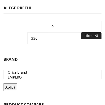
ALEGE PRETUL
Preț
Pr
minim
m
Filtrează
BRAND
Aplică
PRODUCT COMPARE