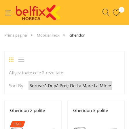
0
Prima pagină
Mobilier inox
Gheridon
Sortat
Afișez toate cele 2 rezultate
după
Sort By :
preț:
de
la
Gheridon 2 polite
Gheridon 3 polite
mare
la
SALE