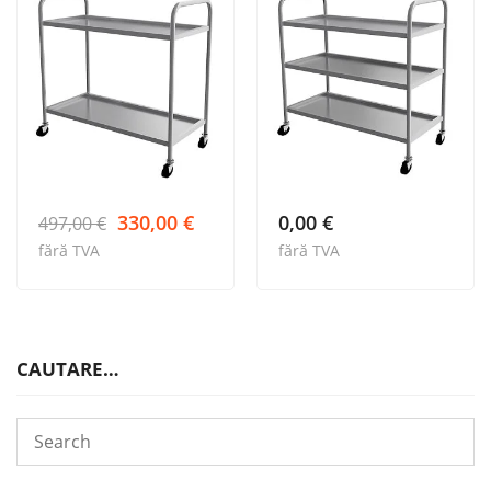
mic
Prețul
Prețul
330,00
€
0,00
€
497,00
€
inițial
curent
fără TVA
fără TVA
a
este:
fost:
330,00 €.
497,00 €.
CAUTARE…