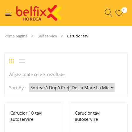
0
Prima pagină
Self service
Carucior tavi
Sortat
Afișez toate cele 3 rezultate
după
Sort By :
preț:
de
la
Carucior 10 tavi
Carucior tavi
mare
autoservire
autoservire
la