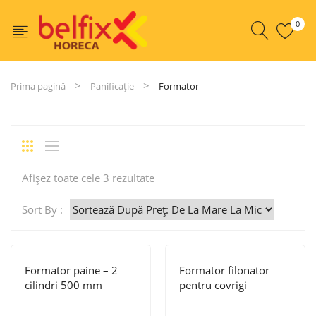
0
Prima pagină
Panificație
Formator
Sortat
Afișez toate cele 3 rezultate
după
Sort By :
preț:
de
la
Formator paine – 2
Formator filonator
mare
cilindri 500 mm
pentru covrigi
la