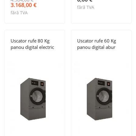
Prețul
Prețul
3.168,00
€
fără TVA
inițial
curent
fără TVA
a
este:
fost:
3.168,00 €.
4.984,00 €.
Uscator rufe 80 Kg
Uscator rufe 60 Kg
panou digital electric
panou digital abur