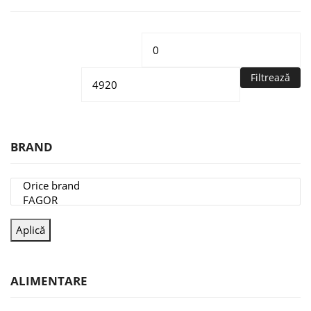
Preț
Pr
minim
m
Filtrează
BRAND
Aplică
ALIMENTARE