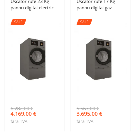
Uscator rufe 23 Kg
Uscator rufe 17 Kg
panou digital electric
panou digital gaz
SALE
SALE
6.282,00
€
5.567,00
€
Prețul
Prețul
Prețul
Prețul
4.169,00
€
3.695,00
€
inițial
curent
inițial
curent
fără TVA
fără TVA
a
este:
a
este:
fost:
4.169,00 €.
fost:
3.695,00 €.