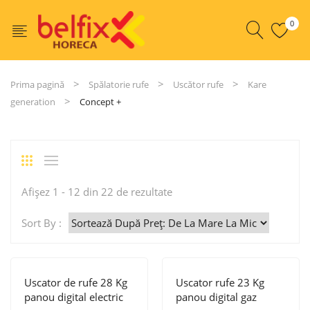
0
Prima pagină
Spălatorie rufe
Uscător rufe
Kare
generation
Concept +
Sortat
Afișez 1 - 12 din 22 de rezultate
după
Sort By :
preț:
de
la
Uscator de rufe 28 Kg
Uscator rufe 23 Kg
mare
panou digital electric
panou digital gaz