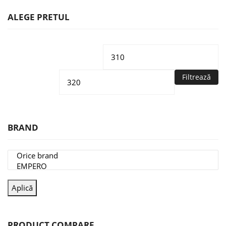
ALEGE PRETUL
Preț
Pr
minim
m
Filtrează
BRAND
Aplică
PRODUCT COMPARE