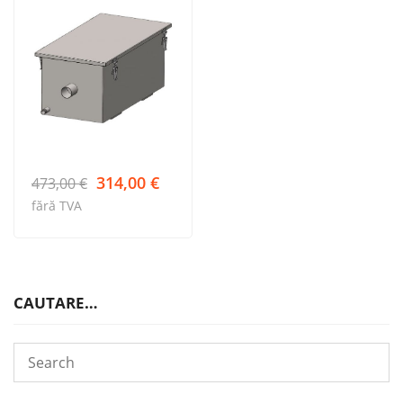
Prețul
Prețul
314,00
€
473,00
€
inițial
curent
fără TVA
a
este:
fost:
314,00 €.
473,00 €.
CAUTARE…