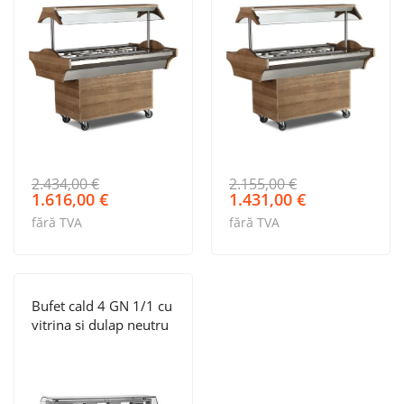
mic
2.434,00
€
2.155,00
€
Prețul
Prețul
Prețul
Prețul
1.616,00
€
1.431,00
€
inițial
curent
inițial
curent
fără TVA
fără TVA
a
este:
a
este:
fost:
1.616,00 €.
fost:
1.431,00 €.
2.434,00 €.
2.155,00 €.
Bufet cald 4 GN 1/1 cu
vitrina si dulap neutru