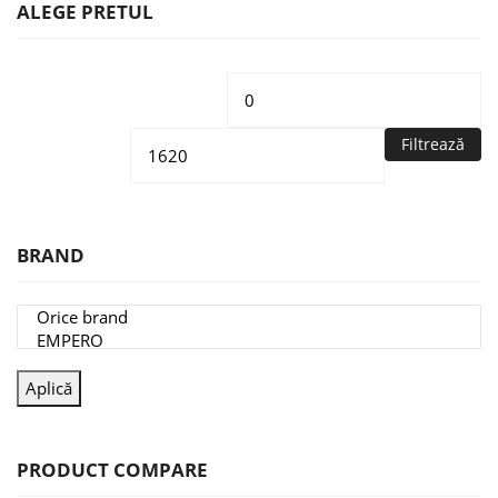
ALEGE PRETUL
Preț
Pr
minim
m
Filtrează
BRAND
Aplică
PRODUCT COMPARE