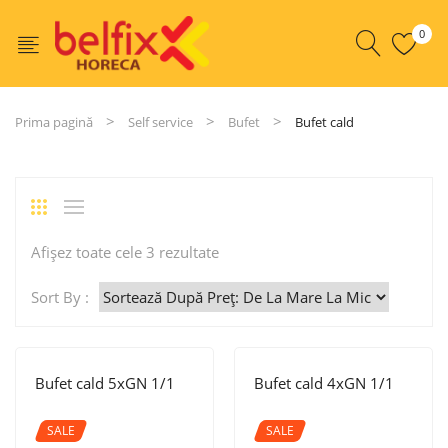
0
Prima pagină
Self service
Bufet
Bufet cald
Sortat
Afișez toate cele 3 rezultate
după
Sort By :
preț:
de
la
Bufet cald 5xGN 1/1
Bufet cald 4xGN 1/1
mare
la
SALE
SALE