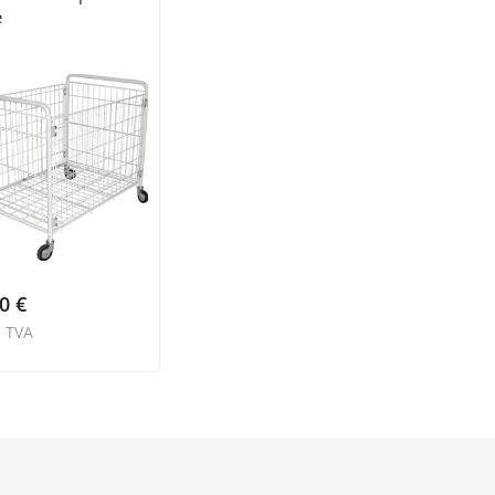
e
00
€
ă TVA