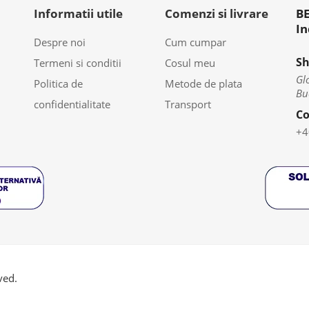
Informatii utile
Comenzi si livrare
BE
In
Despre noi
Cum cumpar
S
Termeni si conditii
Cosul meu
Glo
Politica de
Metode de plata
Bu
confidentialitate
Transport
Co
+4
ved.