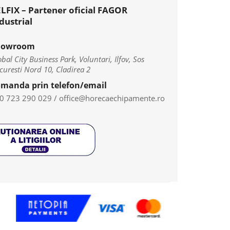
LFIX – Partener oficial FAGOR
dustrial
howroom
bal City Business Park, Voluntari, Ilfov, Sos
curesti Nord 10, Cladirea 2
manda prin telefon/email
0 723 290 029
/
office@horecaechipamente.ro