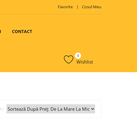
Favorite
Cosul Meu
I
CONTACT
0
Wishlist
 :