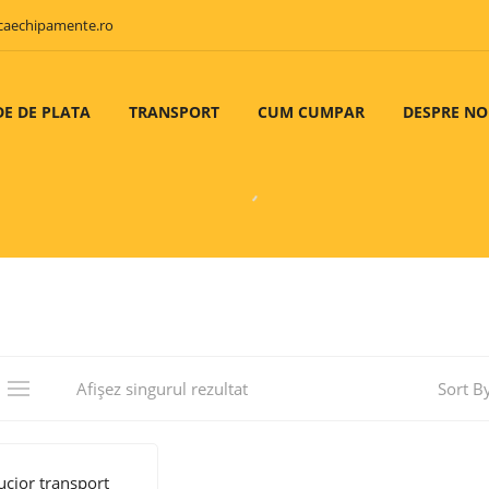
caechipamente.ro
E DE PLATA
TRANSPORT
CUM CUMPAR
DESPRE NO
Afișez singurul rezultat
Sort By
ucior transport