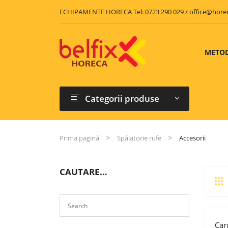
ECHIPAMENTE HORECA Tel: 0723 290 029 / office@hore
METOD
Categorii produse
Prima pagină
Spălatorie rufe
Accesorii
CAUTARE…
Car